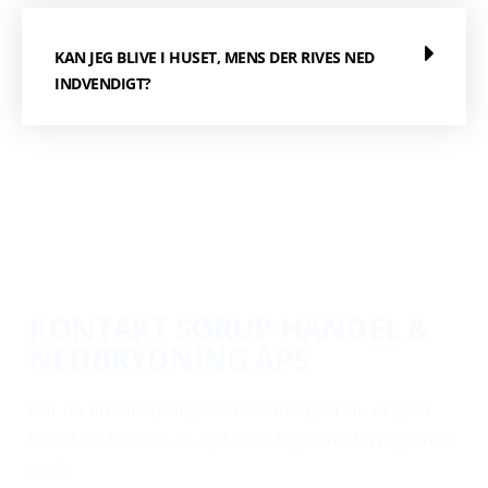
KAN JEG BLIVE I HUSET, MENS DER RIVES NED
INDVENDIGT?
KONTAKT SØRUP HANDEL &
NEDBRYDNING APS
Har du en forespørgelse eller mangler du et godt
tilbud, så kontakt os og lad os tage en uforpligtende
snak.